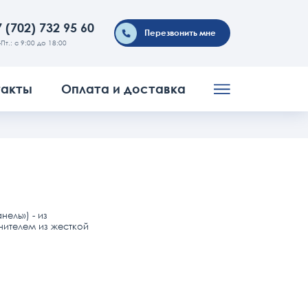
 (702) 732 95 60
Перезвонить мне
-Пт.: с 9:00 до 18:00
такты
Оплата и доставка
ель») - из
ителем из жесткой